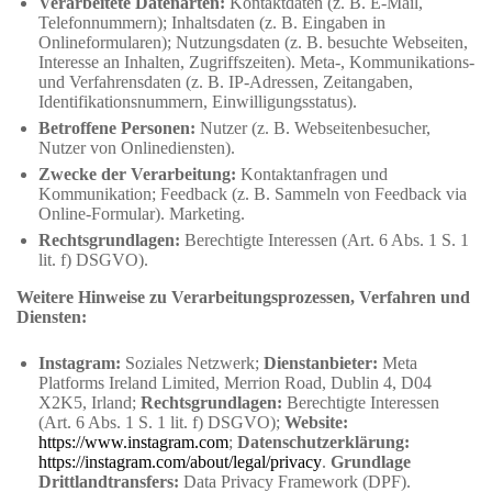
Verarbeitete Datenarten:
Kontaktdaten (z. B. E-Mail,
Telefonnummern); Inhaltsdaten (z. B. Eingaben in
Onlineformularen); Nutzungsdaten (z. B. besuchte Webseiten,
Interesse an Inhalten, Zugriffszeiten). Meta-, Kommunikations-
und Verfahrensdaten (z. B. IP-Adressen, Zeitangaben,
Identifikationsnummern, Einwilligungsstatus).
Betroffene Personen:
Nutzer (z. B. Webseitenbesucher,
Nutzer von Onlinediensten).
Zwecke der Verarbeitung:
Kontaktanfragen und
Kommunikation; Feedback (z. B. Sammeln von Feedback via
Online-Formular). Marketing.
Rechtsgrundlagen:
Berechtigte Interessen (Art. 6 Abs. 1 S. 1
lit. f) DSGVO).
Weitere Hinweise zu Verarbeitungsprozessen, Verfahren und
Diensten:
Instagram:
Soziales Netzwerk;
Dienstanbieter:
Meta
Platforms Ireland Limited, Merrion Road, Dublin 4, D04
X2K5, Irland;
Rechtsgrundlagen:
Berechtigte Interessen
(Art. 6 Abs. 1 S. 1 lit. f) DSGVO);
Website:
https://www.instagram.com
;
Datenschutzerklärung:
https://instagram.com/about/legal/privacy
.
Grundlage
Drittlandtransfers:
Data Privacy Framework (DPF).