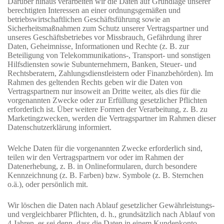
Darüber hinaus verarbeiten wir die Daten auf Grundlage unserer
berechtigten Interessen an einer ordnungsgemäßen und
betriebswirtschaftlichen Geschäftsführung sowie an
Sicherheitsmaßnahmen zum Schutz unserer Vertragspartner und
unseres Geschäftsbetriebes vor Missbrauch, Gefährdung ihrer
Daten, Geheimnisse, Informationen und Rechte (z. B. zur
Beteiligung von Telekommunikations-, Transport- und sonstigen
Hilfsdiensten sowie Subunternehmern, Banken, Steuer- und
Rechtsberatern, Zahlungsdienstleistern oder Finanzbehörden). Im
Rahmen des geltenden Rechts geben wir die Daten von
Vertragspartnern nur insoweit an Dritte weiter, als dies für die
vorgenannten Zwecke oder zur Erfüllung gesetzlicher Pflichten
erforderlich ist. Über weitere Formen der Verarbeitung, z. B. zu
Marketingzwecken, werden die Vertragspartner im Rahmen dieser
Datenschutzerklärung informiert.
Welche Daten für die vorgenannten Zwecke erforderlich sind,
teilen wir den Vertragspartnern vor oder im Rahmen der
Datenerhebung, z. B. in Onlineformularen, durch besondere
Kennzeichnung (z. B. Farben) bzw. Symbole (z. B. Sternchen
o.ä.), oder persönlich mit.
Wir löschen die Daten nach Ablauf gesetzlicher Gewährleistungs-
und vergleichbarer Pflichten, d. h., grundsätzlich nach Ablauf von
4 Jahren, es sei denn, dass die Daten in einem Kundenkonto