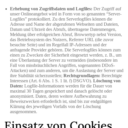
Erhebung von Zugriffsdaten und Logfiles:
Der Zugriff auf
unser Onlineangebot wird in Form von so genannten “Server-
Logfiles” protokolliert. Zu den Serverlogfiles können die
Adresse und Name der abgerufenen Webseiten und Dateien,
Datum und Uhrzeit des Abrufs, übertragene Datenmengen,
Meldung über erfolgreichen Abruf, Browsertyp nebst Version,
das Betriebssystem des Nutzers, Referrer URL (die zuvor
besuchte Seite) und im Regelfall IP-Adressen und der
anfragende Provider gehören. Die Serverlogfiles können zum
einen zu Zwecken der Sicherheit eingesetzt werden, z. B., um
eine Überlastung der Server zu vermeiden (insbesondere im
Fall von missbräuchlichen Angriffen, sogenannten DDoS-
Attacken) und zum anderen, um die Auslastung der Server und
ihre Stabilität sicherzustellen;
Rechtsgrundlagen:
Berechtigte
Interessen (Art. 6 Abs. 1 S. 1 lit. f) DSGVO).
Löschung von
Daten:
Logfile-Informationen werden für die Dauer von
maximal 30 Tagen gespeichert und danach gelöscht oder
anonymisiert. Daten, deren weitere Aufbewahrung zu
Beweiszwecken erforderlich ist, sind bis zur endgültigen
Klärung des jeweiligen Vorfalls von der Löschung
ausgenommen.
Einsatz von Cookies